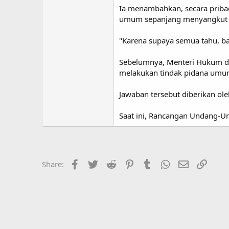
Ia menambahkan, secara pribadi
umum sepanjang menyangkut p
"Karena supaya semua tahu, ba
Sebelumnya, Menteri Hukum d
melakukan tindak pidana umum
Jawaban tersebut diberikan ole
Saat ini, Rancangan Undang-Un
Facebook
Twitter
Reddit
Pinterest
Tumblr
WhatsApp
Email
Link
Share: