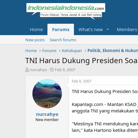
Home
Forums
What's new
Members
New posts
Search forums
Home
Forums
Kehidupan
Politik, Ekonomi & Huku
TNI Harus Dukung Presiden Soal
T
S
nurcahyo
Feb 9, 2007
h
t
r
a
Feb 9, 2007
e
r
TNI Harus Dukung Presiden Soa
a
t
d
d
s
a
Kapanlagi.com - Mantan KSAD 
t
t
anggota TNI yang melakukan t
nurcahyo
a
e
r
New member
"Mestinya TNI mendukung karen
t
lain," kata Hartono ketika dite
e
r