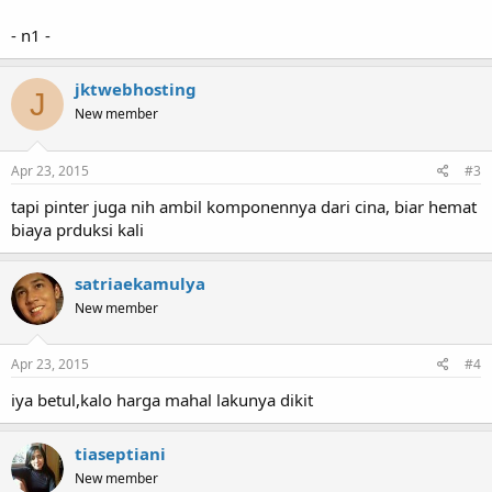
- n1 -
jktwebhosting
J
New member
Apr 23, 2015
#3
tapi pinter juga nih ambil komponennya dari cina, biar hemat
biaya prduksi kali
satriaekamulya
New member
Apr 23, 2015
#4
iya betul,kalo harga mahal lakunya dikit
tiaseptiani
New member