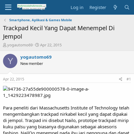
Log in
Register
Smartphone, Aplikasi & Games Mobile
Trackpad Kecil Yang Dapat Menempel Di
Jempol
T
S
yogautomo69
Apr 22, 2015
h
t
r
a
yogautomo69
Y
e
r
New member
a
t
d
d
s
a
Apr 22, 2015
#1
t
t
a
e
r
t
e
Para peneliti dari Massachusetts Institute of Technology telah
r
mengembangkan trackpad nirkabel kecil yang dapat dipakai
di jempol. Tracpad ini disebut Nailo, prototipe trackpad mirip
kuku palsu yang biasanya digunakan sebagai aksesoris
fashion. NailOo menempel pada ibu jari pengguna dan dapat