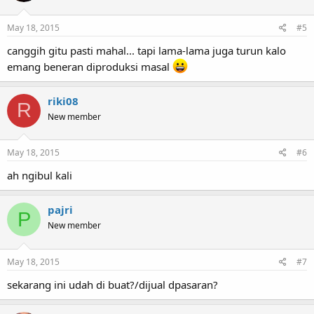
May 18, 2015
#5
canggih gitu pasti mahal... tapi lama-lama juga turun kalo
emang beneran diproduksi masal
riki08
R
New member
May 18, 2015
#6
ah ngibul kali
pajri
P
New member
May 18, 2015
#7
sekarang ini udah di buat?/dijual dpasaran?