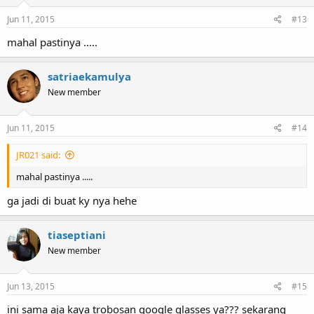
Jun 11, 2015
#13
mahal pastinya .....
satriaekamulya
New member
Jun 11, 2015
#14
JR021 said:
mahal pastinya .....
ga jadi di buat ky nya hehe
tiaseptiani
New member
Jun 13, 2015
#15
ini sama aja kaya trobosan google glasses ya??? sekarang