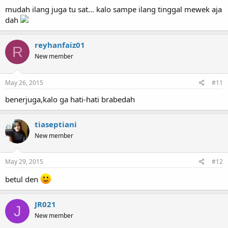
mudah ilang juga tu sat... kalo sampe ilang tinggal mewek aja
dah
reyhanfaiz01
R
New member
May 26, 2015
#11
benerjuga,kalo ga hati-hati brabedah
tiaseptiani
New member
May 29, 2015
#12
betul den
JR021
J
New member