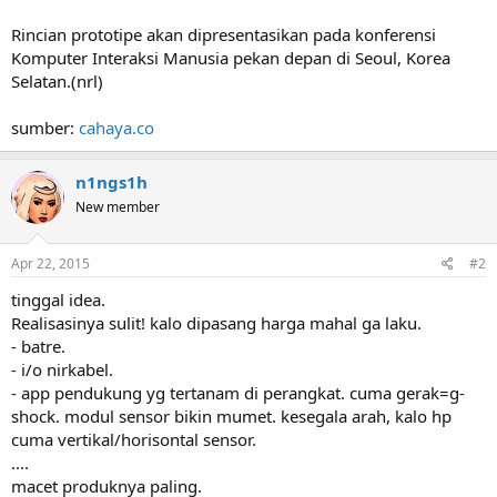
Rincian prototipe akan dipresentasikan pada konferensi
Komputer Interaksi Manusia pekan depan di Seoul, Korea
Selatan.(nrl)
sumber:
cahaya.co
n1ngs1h
New member
Apr 22, 2015
#2
tinggal idea.
Realisasinya sulit! kalo dipasang harga mahal ga laku.
- batre.
- i/o nirkabel.
- app pendukung yg tertanam di perangkat. cuma gerak=g-
shock. modul sensor bikin mumet. kesegala arah, kalo hp
cuma vertikal/horisontal sensor.
....
macet produknya paling.