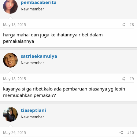
pembacaberita
New member
May 18, 2015
#8
harga mahal dan juga kelihatannya ribet dalam
pemakaiannya
satriaekamulya
New member
May 18, 2015
#9
kayanya si ga ribet,kalo ada pembaruan biasanya yg lebih
memudahkan pemakai??
tiaseptiani
New member
May 26, 2015
#10