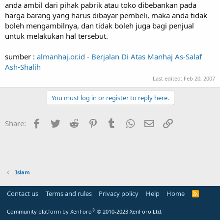
anda ambil dari pihak pabrik atau toko dibebankan pada
harga barang yang harus dibayar pembeli, maka anda tidak
boleh mengambilnya, dan tidak boleh juga bagi penjual
untuk melakukan hal tersebut.
sumber :
almanhaj.or.id - Berjalan Di Atas Manhaj As-Salaf
Ash-Shalih
Last edited:
Feb 20, 2007
You must log in or register to reply here.
Facebook
Twitter
Reddit
Pinterest
Tumblr
WhatsApp
Email
Link
Share:
Islam
Contact us
Terms and rules
Privacy policy
Help
Home
R
S
S
®
Community platform by XenForo
© 2010-2023 XenForo Ltd.