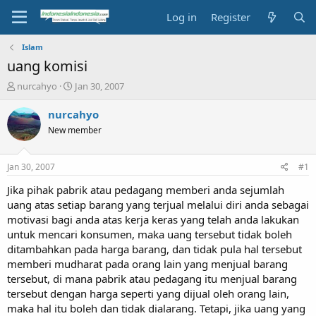
Log in
Register
Islam
uang komisi
T
S
nurcahyo
Jan 30, 2007
h
t
r
a
nurcahyo
e
r
New member
a
t
d
d
s
a
Jan 30, 2007
#1
t
t
a
e
Jika pihak pabrik atau pedagang memberi anda sejumlah
r
uang atas setiap barang yang terjual melalui diri anda sebagai
t
motivasi bagi anda atas kerja keras yang telah anda lakukan
e
untuk mencari konsumen, maka uang tersebut tidak boleh
r
ditambahkan pada harga barang, dan tidak pula hal tersebut
memberi mudharat pada orang lain yang menjual barang
tersebut, di mana pabrik atau pedagang itu menjual barang
tersebut dengan harga seperti yang dijual oleh orang lain,
maka hal itu boleh dan tidak dialarang. Tetapi, jika uang yang