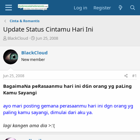
Log in
Register
Cinta & Romantis
Update Status Cintamu Hari Ini
T
S
BlackCloud
Jun 25, 2008
h
t
r
a
BlackCloud
e
r
New member
a
t
d
d
s
a
Jun 25, 2008
#1
t
t
a
e
BagaimaNa peRasaanmu hari ini dGn orang yg paLing
r
Kamu Sayangi
t
e
ayo mari posting gemana perasaanmu hari ini dgn orang yg
r
paling kamu sayangi, dimulai dari aku ya.
lagi kangen ama dia
>:'(