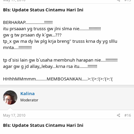
Bls: Update Status Cintamu Hari Ini
BERHARAP................!!!!!!!
itu prsaaan yg trusss gw jlni slma nie........!!!!!!!!!!
gw g tw prsaan dy k`gw...???
tp_x gw ma dy lw plg krja breng" trusss krna dy yg slllu
mnta....!!!!!!!!!!!
tp d`sisi lain gw b`usaha membnuh harapan nie....!!!!!!!!!!
agar gw g jd allay,,lebay...krna rsa itu.......!!!!!!!!
HHhhMMmmm.........MEMBOSANKAN.....>:'(>:'(>:'(>:'(
Kalina
Moderator
May 17, 2010
#16
Bls: Update Status Cintamu Hari Ini