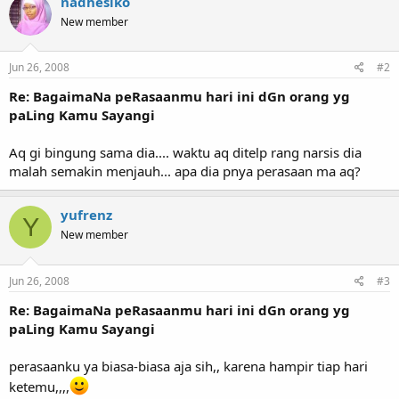
nadhesiko
New member
Jun 26, 2008
#2
Re: BagaimaNa peRasaanmu hari ini dGn orang yg
paLing Kamu Sayangi
Aq gi bingung sama dia.... waktu aq ditelp rang narsis dia
malah semakin menjauh... apa dia pnya perasaan ma aq?
yufrenz
Y
New member
Jun 26, 2008
#3
Re: BagaimaNa peRasaanmu hari ini dGn orang yg
paLing Kamu Sayangi
perasaanku ya biasa-biasa aja sih,, karena hampir tiap hari
ketemu,,,,