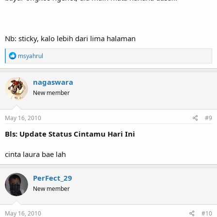
Nb: sticky, kalo lebih dari lima halaman
R
msyahrul
e
a
c
nagaswara
t
New member
i
o
n
s
May 16, 2010
#9
:
Bls: Update Status Cintamu Hari Ini
cinta laura bae lah
PerFect_29
New member
May 16, 2010
#10