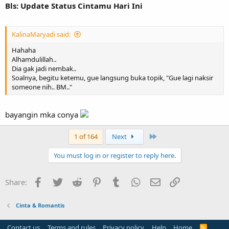
Bls: Update Status Cintamu Hari Ini
KalinaMaryadi said:
Hahaha
Alhamdulillah..
Dia gak jadi nembak..
Soalnya, begitu ketemu, gue langsung buka topik, "Gue lagi naksir
someone nih.. BM.."
bayangin mka conya
Last
1 of 164
Next
You must log in or register to reply here.
Facebook
Twitter
Reddit
Pinterest
Tumblr
WhatsApp
Email
Link
Share:
Cinta & Romantis
Contact us
Terms and rules
Privacy policy
Help
Home
R