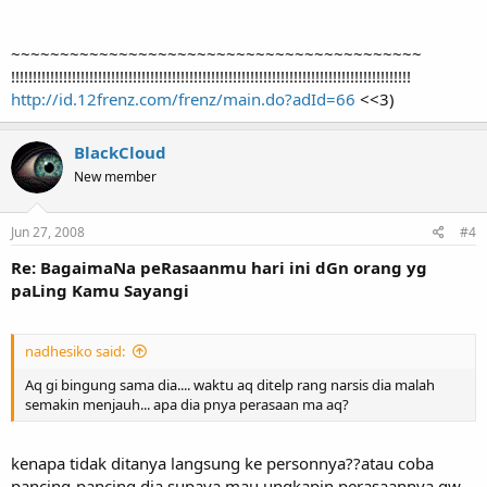
~~~~~~~~~~~~~~~~~~~~~~~~~~~~~~~~~~~~~~~~~~
!!!!!!!!!!!!!!!!!!!!!!!!!!!!!!!!!!!!!!!!!!!!!!!!!!!!!!!!!!!!!!!!!!!!!!!!!!!!!!!!!!!!!!!!!!!!
http://id.12frenz.com/frenz/main.do?adId=66
<<3)
BlackCloud
New member
Jun 27, 2008
#4
Re: BagaimaNa peRasaanmu hari ini dGn orang yg
paLing Kamu Sayangi
nadhesiko said:
Aq gi bingung sama dia.... waktu aq ditelp rang narsis dia malah
semakin menjauh... apa dia pnya perasaan ma aq?
kenapa tidak ditanya langsung ke personnya??atau coba
pancing-pancing dia supaya mau ungkapin perasaannya gw