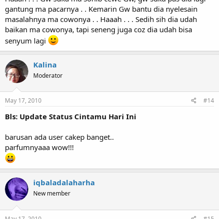
gantung ma pacarnya . . Kemarin Gw bantu dia nyelesain
masalahnya ma cowonya . . Haaah . . . Sedih sih dia udah
baikan ma cowonya, tapi seneng juga coz dia udah bisa
senyum lagi
Kalina
Moderator
May 17, 2010
#14
Bls: Update Status Cintamu Hari Ini
barusan ada user cakep banget..
parfumnyaaa wow!!!
iqbaladalaharha
New member
May 17, 2010
#15