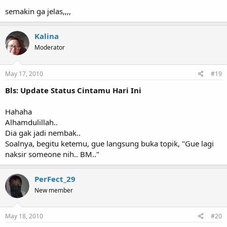
semakin ga jelas,,,,
Kalina
Moderator
May 17, 2010
#19
Bls: Update Status Cintamu Hari Ini
Hahaha
Alhamdulillah..
Dia gak jadi nembak..
Soalnya, begitu ketemu, gue langsung buka topik, "Gue lagi
naksir someone nih.. BM.."
PerFect_29
New member
May 18, 2010
#20