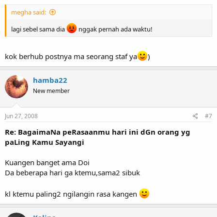
megha said:
lagi sebel sama dia
nggak pernah ada waktu!
kok berhub postnya ma seorang staf ya
)
hamba22
New member
Jun 27, 2008
#7
Re: BagaimaNa peRasaanmu hari ini dGn orang yg
paLing Kamu Sayangi
Kuangen banget ama Doi
Da beberapa hari ga ktemu,sama2 sibuk
kl ktemu paling2 ngilangin rasa kangen