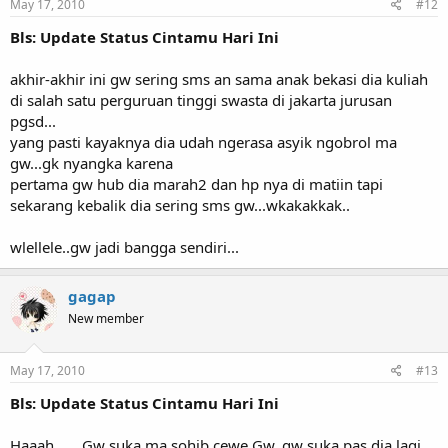
May 17, 2010
#12
Bls: Update Status Cintamu Hari Ini
akhir-akhir ini gw sering sms an sama anak bekasi dia kuliah
di salah satu perguruan tinggi swasta di jakarta jurusan
pgsd...
yang pasti kayaknya dia udah ngerasa asyik ngobrol ma
gw...gk nyangka karena
pertama gw hub dia marah2 dan hp nya di matiin tapi
sekarang kebalik dia sering sms gw...wkakakkak..
wlellele..gw jadi bangga sendiri...
gagap
New member
May 17, 2010
#13
Bls: Update Status Cintamu Hari Ini
Haaah . . . Gw suka ma sohib cewe Gw, gw suka pas dia lagi