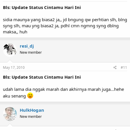
Bls: Update Status Cintamu Hari Ini
sidia maunya yang biasa2 ja,, jd bngung qw perhtian slh, blng
syng slh, mau yng biasa2 ja, pdhl cmn ngmng syng dblng
maksa,, huh
resi_dj
New member
May 17, 2010
#11
Bls: Update Status Cintamu Hari Ini
udah lama dia nggak marah dan akhirnya marah juga...hehe
aku senang
HulkHogan
New member