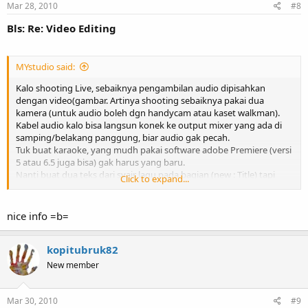
Mar 28, 2010
#8
Bls: Re: Video Editing
MYstudio said:
Kalo shooting Live, sebaiknya pengambilan audio dipisahkan
dengan video(gambar. Artinya shooting sebaiknya pakai dua
kamera (untuk audio boleh dgn handycam atau kaset walkman).
Kabel audio kalo bisa langsun konek ke output mixer yang ada di
samping/belakang panggung, biar audio gak pecah.
Tuk buat karaoke, yang mudh pakai software adobe Premiere (versi
5 atau 6.5 juga bisa) gak harus yang baru.
Nanti buat dua teks dari syair lagu pada bagian (new : Title) tapi
Click to expand...
warnanya beda misalnya kuning dan merah. Itu untuk teks kuning
berubah jadi merah seiring lagu jalan teksnya jalan pakai efek video
filter untuk teks tsb. Video filternya pilih CLIP - nanti ada pilihan
nice info =b=
potong dari kiri ke kanan.
Silakan dicoba kalo gak jelas boleh mampir ke tempat saya
MYstudio di
kopitubruk82
Vila Nusa Indah II Blok S10 No.9 Bekasi.
New member
Mar 30, 2010
#9