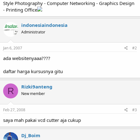
Style Photography - Computer Networking - Graphics Design
- Printing Office
indonesiaindonesia
Administrator
Jan 6, 2007
#2
ada websitenyaaa????
daftar harga kursusnya gitu
Rizki9anteng
R
New member
Feb 27, 2008
#3
saya mah pakai vcd cutter aja cukup
Dj_Boim