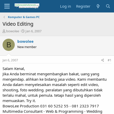
Log in
Register
Komputer & Games PC
Video Editing
T
S
bowolee
Jan 6, 2007
h
t
r
a
bowolee
B
e
r
New member
a
t
d
d
s
a
Jan 6, 2007
#1
t
t
a
e
Salam Kenal,
r
Jika Anda berminat mengembangkan bakat, uang yang
t
mengendap. alihkan ke bidang jasa video. Kami membantu
e
Anda dalam menyelesaikan masalah seperti edit video,
r
shooting, foto wedding. peralatan yang dibutuhkan tidak
terlalu mahal, untuk pemula. tetapi hasil yang diperoleh
memuaskan. Try it.
BowoLee Production 031 60 5252 55 - 081 2323 7917
Multimedia Consultant - Web & Programming - Wedding