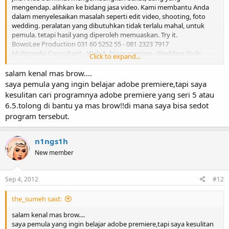
mengendap. alihkan ke bidang jasa video. Kami membantu Anda
dalam menyelesaikan masalah seperti edit video, shooting, foto
wedding. peralatan yang dibutuhkan tidak terlalu mahal, untuk
pemula. tetapi hasil yang diperoleh memuaskan. Try it.
BowoLee Production 031 60 5252 55 - 081 2323 7917
Multimedia Consultant - Web & Programming - Wedding Style
Click to expand...
Photography - Computer Networking - Graphics Design - Printing
Office
salam kenal mas brow....
saya pemula yang ingin belajar adobe premiere,tapi saya
kesulitan cari programnya adobe premiere yang seri 5 atau
6.5.tolong di bantu ya mas brow!!di mana saya bisa sedot
program tersebut.
n1ngs1h
New member
Sep 4, 2012
#12
the_sumeh said:
salam kenal mas brow....
saya pemula yang ingin belajar adobe premiere,tapi saya kesulitan