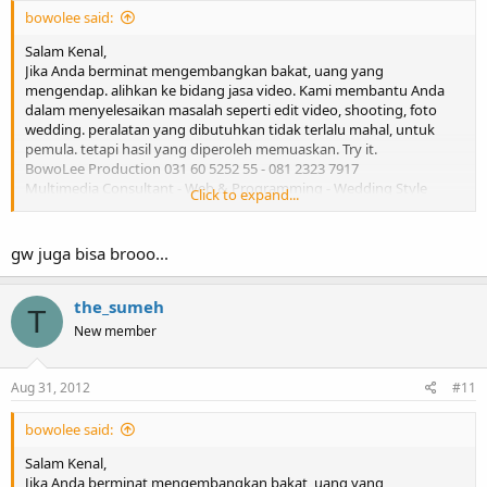
bowolee said:
Salam Kenal,
Jika Anda berminat mengembangkan bakat, uang yang
mengendap. alihkan ke bidang jasa video. Kami membantu Anda
dalam menyelesaikan masalah seperti edit video, shooting, foto
wedding. peralatan yang dibutuhkan tidak terlalu mahal, untuk
pemula. tetapi hasil yang diperoleh memuaskan. Try it.
BowoLee Production 031 60 5252 55 - 081 2323 7917
Multimedia Consultant - Web & Programming - Wedding Style
Click to expand...
Photography - Computer Networking - Graphics Design - Printing
Office
gw juga bisa brooo...
the_sumeh
T
New member
Aug 31, 2012
#11
bowolee said:
Salam Kenal,
Jika Anda berminat mengembangkan bakat, uang yang