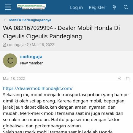
Log in
Register
Mobil & Perlengkapannya
WA 082167029994 - Dealer Mobil Honda Di
Cigeulis Cigeulis Pandeglang
T
S
codingaja
Mar 18, 2022
h
t
r
a
codingaja
C
e
r
New member
a
t
d
d
s
a
Mar 18, 2022
#1
t
t
a
e
https://dealermobilhondajkt.com/
r
Sekarang ini, mobil menjadi transportasi pribadi yang hampir
t
dimiliki oleh setiap orang. Karena dengan mobil, bepergian
e
jarak jauh dapat dilakukan dengan aman, nyaman, dan
r
mudah. Merk-merk mobil ternama saat ini juga marak dan
semakin bermunculan. Hal itu juga seiring dengan faktor
globalisasi dan perkembangan zaman.
Salah satu merk mobil ternama saat ini adalah Honda.