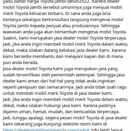
yaitu daftar harga Toyota Jambi tahun2022. Karena dealer
mobil Toyota Jambi tersebut umumnya juga menjual mobil
merk Toyota keluaran terbaru. Di sana anda juga bisa
bertanya sekaligus berkonsultasi langsung mengenai mobil
Toyota Jambi kepada penjual atau produsennya. Sehingga
wawasan anda juga akan bertambah mengenai mobil Toyota.
Saatini, kami merupakan jasa dealer mobil Toyota terpercaya.
Jadi, jika anda ingin membeli mobil merk Toyota dalam waktu
dekat, maka silakan datang kelokasi jasa dealer kami. Karena
kami bersedia membantu dan melayani kapan dan di mana
pun anda berada.
Jasa dealer mobil Toyota kami juga merupakan jasa yang
sudah terverifikasi oleh pemerintah setempat. Sehingga jasa
dealer kami aman dari hal-hal yang tidak anda inginkan
seperti penipuan dan semacamnya. Jadi anda tidak usah ragu
untuk membeli mobil merk Toyota di jasa dealer kami.
Jadi, jika anda ingin membeli mobil merk Toyota delam waktu
dekat, maka silakan hubungi jasa kami. Karena pastinya
dijamin aman, hemat, mudah, dan berkualitas terpercaya.
Jadi, tunggu apalagi, segera pesan mobil Toyota di jasa dealer
kami sekarang juga.Kunjungi website resmi kami di
https://dealermobiltoyotajambi.com/untuk
info lebih lanjut