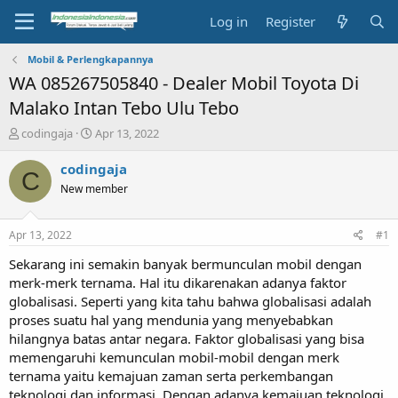
Log in
Register
Mobil & Perlengkapannya
WA 085267505840 - Dealer Mobil Toyota Di
Malako Intan Tebo Ulu Tebo
T
S
codingaja
Apr 13, 2022
h
t
r
a
codingaja
C
e
r
New member
a
t
d
d
s
a
Apr 13, 2022
#1
t
t
a
e
Sekarang ini semakin banyak bermunculan mobil dengan
r
merk-merk ternama. Hal itu dikarenakan adanya faktor
t
globalisasi. Seperti yang kita tahu bahwa globalisasi adalah
e
proses suatu hal yang mendunia yang menyebabkan
r
hilangnya batas antar negara. Faktor globalisasi yang bisa
memengaruhi kemunculan mobil-mobil dengan merk
ternama yaitu kemajuan zaman serta perkembangan
teknologi dan informasi. Dengan adanya kemajuan teknologi