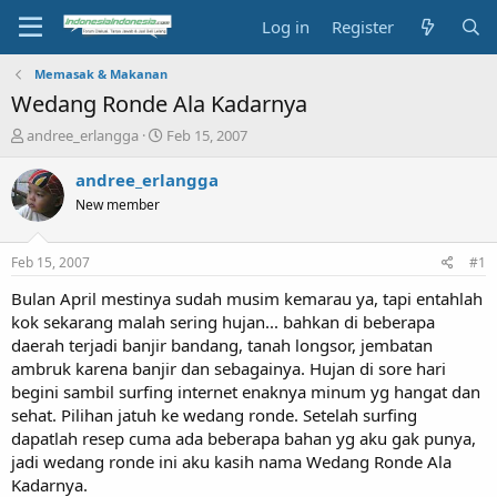
Log in
Register
Memasak & Makanan
Wedang Ronde Ala Kadarnya
T
S
andree_erlangga
Feb 15, 2007
h
t
r
a
andree_erlangga
e
r
New member
a
t
d
d
s
a
Feb 15, 2007
#1
t
t
a
e
Bulan April mestinya sudah musim kemarau ya, tapi entahlah
r
kok sekarang malah sering hujan... bahkan di beberapa
t
daerah terjadi banjir bandang, tanah longsor, jembatan
e
ambruk karena banjir dan sebagainya. Hujan di sore hari
r
begini sambil surfing internet enaknya minum yg hangat dan
sehat. Pilihan jatuh ke wedang ronde. Setelah surfing
dapatlah resep cuma ada beberapa bahan yg aku gak punya,
jadi wedang ronde ini aku kasih nama Wedang Ronde Ala
Kadarnya.