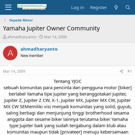
Log in
Register
Sepeda Motor
Yamaha Jupiter Owner Community
T
S
ahmadharyanto
Mar 14, 2009
h
t
r
a
ahmadharyanto
A
e
r
New member
a
t
d
d
s
a
Mar 14, 2009
#1
t
t
a
e
Tentang YJOC
r
sebuah komunitas para pencinta dan pengguna motor [biker]
t
berlabel Yamaha tipe Jupiter yang beranggotakan Jupiter,
e
Jupiter Z, Jupiter Z CW, X-1, Jupiter MX, Jupiter MX CW, Jupiter
r
MX CW SEMemiliki visi menjadi komunitas yang solid, guyub,
saling berbagi dan menjunjung tinggi brotherhood sesama
anggota dan sesame biker lainnya terutama biker Yamaha
type Jupiter baik yang sudah tergabung dalam klub atau
komunitas maupun tidak [privateer] menuju kebersamaan