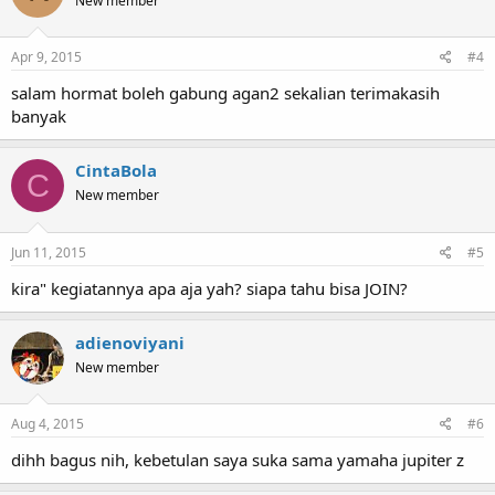
New member
Apr 9, 2015
#4
salam hormat boleh gabung agan2 sekalian terimakasih
banyak
CintaBola
C
New member
Jun 11, 2015
#5
kira" kegiatannya apa aja yah? siapa tahu bisa JOIN?
adienoviyani
New member
Aug 4, 2015
#6
dihh bagus nih, kebetulan saya suka sama yamaha jupiter z