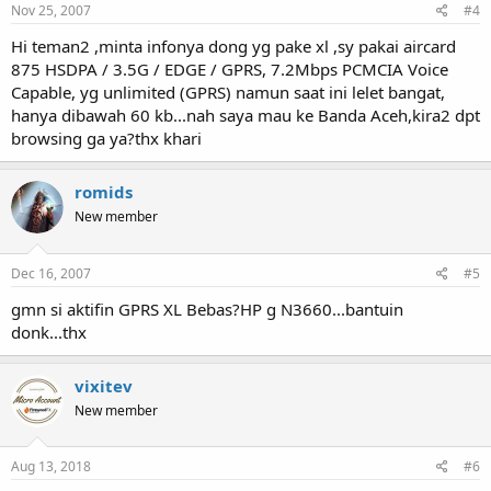
Nov 25, 2007
#4
Hi teman2 ,minta infonya dong yg pake xl ,sy pakai aircard
875 HSDPA / 3.5G / EDGE / GPRS, 7.2Mbps PCMCIA Voice
Capable, yg unlimited (GPRS) namun saat ini lelet bangat,
hanya dibawah 60 kb...nah saya mau ke Banda Aceh,kira2 dpt
browsing ga ya?thx khari
romids
New member
Dec 16, 2007
#5
gmn si aktifin GPRS XL Bebas?HP g N3660...bantuin
donk...thx
vixitev
New member
Aug 13, 2018
#6