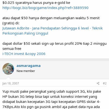
$0.025 syaratnya harus punya e-gold ke
http://bogc.biz/bogcgame/index.php?ref=3889590
atau dapat $50 hanya dengan meluangkan waktu 5 menit
(gratis) di:
Jutawan Adbrite - Jana Pendapatan Sehingga 6 level - Teknik
Perkongsian Paling Unggul
dapat dollar $50 sekali sign up terus profit 20% tiap 2 minggu
semua free
i-TECH invest &copy 2006
asmaragama
New member
Jan 18, 2007
#2
Yup musti pake perangkat yang udah support 3G, klo pake
HP bukan 3G tetep bisa tapi untuk koneksi internet yang
didapat bukan kecepatan 3G tapi kecepatan GPRS skitar 4-
7KBps.Ato klo pgn ga pusink ambil aja paket data nya ada