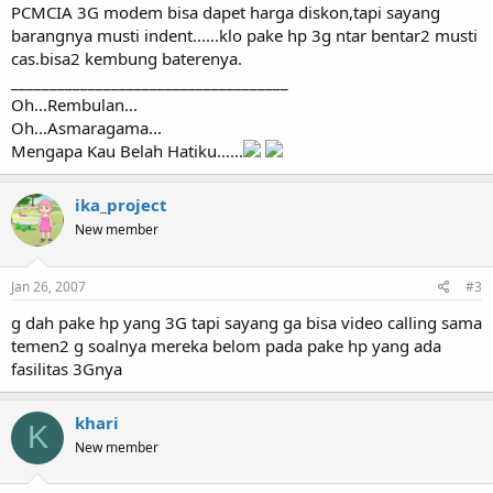
PCMCIA 3G modem bisa dapet harga diskon,tapi sayang
barangnya musti indent......klo pake hp 3g ntar bentar2 musti
cas.bisa2 kembung baterenya.
____________________________________
Oh...Rembulan...
Oh...Asmaragama...
Mengapa Kau Belah Hatiku......
ika_project
New member
Jan 26, 2007
#3
g dah pake hp yang 3G tapi sayang ga bisa video calling sama
temen2 g soalnya mereka belom pada pake hp yang ada
fasilitas 3Gnya
khari
K
New member