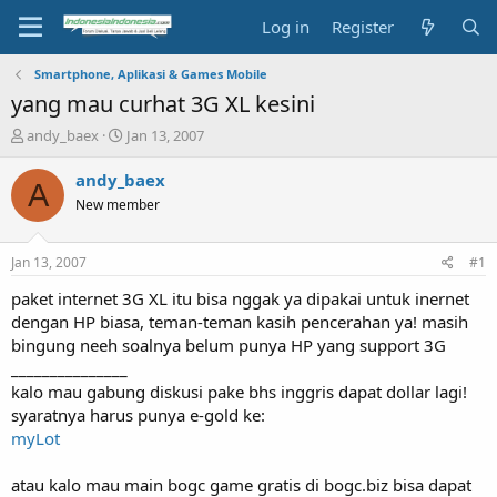
Log in
Register
Smartphone, Aplikasi & Games Mobile
yang mau curhat 3G XL kesini
T
S
andy_baex
Jan 13, 2007
h
t
r
a
andy_baex
A
e
r
New member
a
t
d
d
s
a
Jan 13, 2007
#1
t
t
a
e
paket internet 3G XL itu bisa nggak ya dipakai untuk inernet
r
dengan HP biasa, teman-teman kasih pencerahan ya! masih
t
bingung neeh soalnya belum punya HP yang support 3G
e
_______________
r
kalo mau gabung diskusi pake bhs inggris dapat dollar lagi!
syaratnya harus punya e-gold ke:
myLot
atau kalo mau main bogc game gratis di bogc.biz bisa dapat