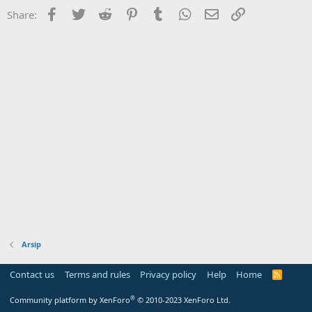
Facebook
Twitter
Reddit
Pinterest
Tumblr
WhatsApp
Email
Link
Share:
Arsip
Contact us
Terms and rules
Privacy policy
Help
Home
R
S
S
®
Community platform by XenForo
© 2010-2023 XenForo Ltd.