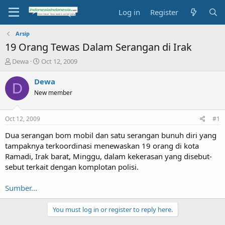
Log in
Register
Arsip
19 Orang Tewas Dalam Serangan di Irak
T
S
Dewa
Oct 12, 2009
h
t
r
a
Dewa
D
e
r
New member
a
t
d
d
s
a
Oct 12, 2009
#1
t
t
a
e
Dua serangan bom mobil dan satu serangan bunuh diri yang
r
tampaknya terkoordinasi menewaskan 19 orang di kota
t
Ramadi, Irak barat, Minggu, dalam kekerasan yang disebut-
e
sebut terkait dengan komplotan polisi.
r
Sumber...
You must log in or register to reply here.