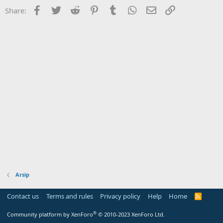
Facebook
Twitter
Reddit
Pinterest
Tumblr
WhatsApp
Email
Link
Share:
Arsip
Contact us
Terms and rules
Privacy policy
Help
Home
R
S
S
®
Community platform by XenForo
© 2010-2023 XenForo Ltd.