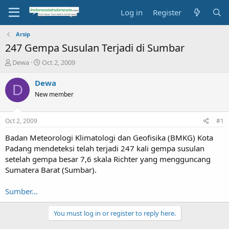
Log in
Register
Arsip
247 Gempa Susulan Terjadi di Sumbar
T
S
Dewa
Oct 2, 2009
h
t
r
a
Dewa
D
e
r
New member
a
t
d
d
s
a
Oct 2, 2009
#1
t
t
a
e
Badan Meteorologi Klimatologi dan Geofisika (BMKG) Kota
r
Padang mendeteksi telah terjadi 247 kali gempa susulan
t
setelah gempa besar 7,6 skala Richter yang mengguncang
e
Sumatera Barat (Sumbar).
r
Sumber...
You must log in or register to reply here.