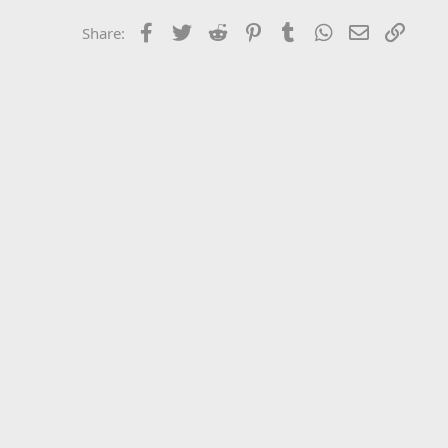
Facebook
Twitter
Reddit
Pinterest
Tumblr
WhatsApp
Email
Link
Share: