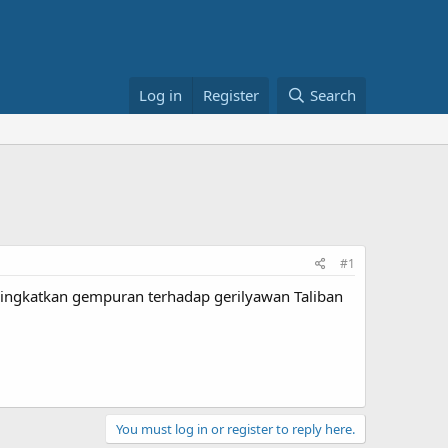
Log in
Register
Search
#1
eningkatkan gempuran terhadap gerilyawan Taliban
.
You must log in or register to reply here.