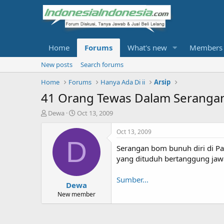
Home
Forums
What's new
Members
New posts
Search forums
Home
Forums
Hanya Ada Di ii
Arsip
41 Orang Tewas Dalam Serangan
T
S
Dewa
Oct 13, 2009
h
t
r
a
Oct 13, 2009
e
r
D
Serangan bom bunuh diri di Pa
a
t
d
d
yang dituduh bertanggung jaw
s
a
t
t
Sumber...
Dewa
a
e
r
New member
t
e
r