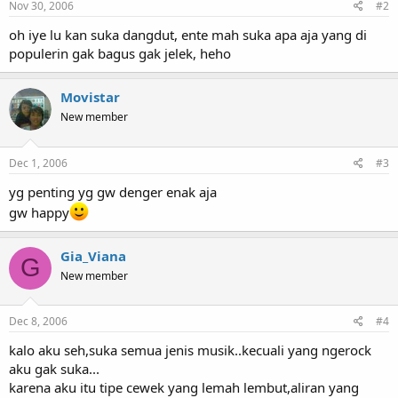
Nov 30, 2006
#2
oh iye lu kan suka dangdut, ente mah suka apa aja yang di
populerin gak bagus gak jelek, heho
Movistar
New member
Dec 1, 2006
#3
yg penting yg gw denger enak aja
gw happy
Gia_Viana
G
New member
Dec 8, 2006
#4
kalo aku seh,suka semua jenis musik..kecuali yang ngerock
aku gak suka...
karena aku itu tipe cewek yang lemah lembut,aliran yang