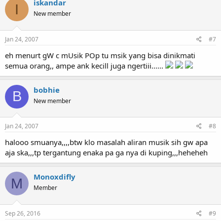
iskandar
I
New member
Jan 24, 2007
#7
eh menurt gW c mUsik POp tu msik yang bisa dinikmati
semua orang,, ampe ank kecill juga ngertiii......
bobhie
B
New member
Jan 24, 2007
#8
halooo smuanya,,,,btw klo masalah aliran musik sih gw apa
aja ska,,,tp tergantung enaka pa ga nya di kuping,,,heheheh
Monoxdifly
M
Member
Sep 26, 2016
#9