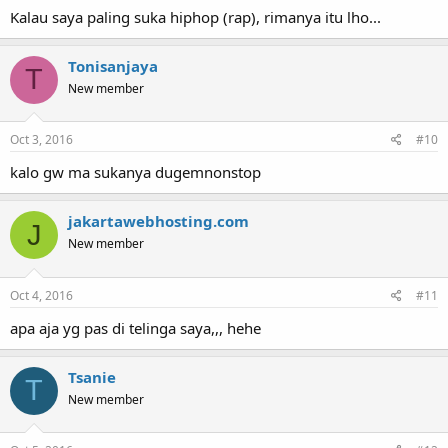
Kalau saya paling suka hiphop (rap), rimanya itu lho...
Tonisanjaya
T
New member
Oct 3, 2016
#10
kalo gw ma sukanya dugemnonstop
jakartawebhosting.com
J
New member
Oct 4, 2016
#11
apa aja yg pas di telinga saya,,, hehe
Tsanie
T
New member