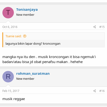
Tonisanjaya
T
New member
Oct 6, 2016
#15
Tsanie said:
lagunya bikin lapar dong? kroncongan
mangka nya itu den . musik kroncongan it bisa ngemuk'i
badan/atau bisa jd obat penafsu makan . hehehe
rohman_suratman
R
New member
Feb 15, 2017
#16
musik reggae