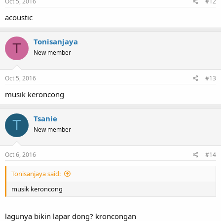
Oct 5, 2016
#12
acoustic
Tonisanjaya
T
New member
Oct 5, 2016
#13
musik keroncong
Tsanie
T
New member
Oct 6, 2016
#14
Tonisanjaya said:
musik keroncong
lagunya bikin lapar dong? kroncongan