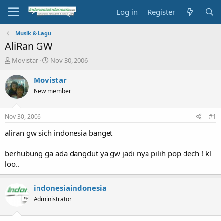
Log in
Register
Musik & Lagu
AliRan GW
T
S
Movistar
Nov 30, 2006
h
t
r
a
Movistar
e
r
New member
a
t
d
d
s
a
Nov 30, 2006
#1
t
t
a
e
aliran gw sich indonesia banget
r
t
berhubung ga ada dangdut ya gw jadi nya pilih pop dech ! kl
e
loo..
r
indonesiaindonesia
Administrator