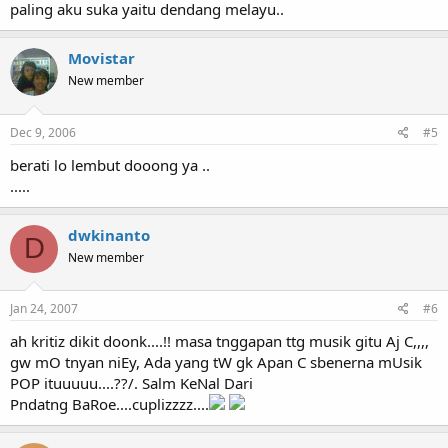
paling aku suka yaitu dendang melayu..
Movistar
New member
Dec 9, 2006
#5
berati lo lembut dooong ya ..
.....
dwkinanto
D
New member
Jan 24, 2007
#6
ah kritiz dikit doonk....!! masa tnggapan ttg musik gitu Aj C,,,,
gw mO tnyan niEy, Ada yang tW gk Apan C sbenerna mUsik
POP ituuuuu....??/. Salm KeNal Dari
Pndatng BaRoe....cuplizzzz....