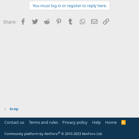
You must log in or register to reply here.
Facebook
Twitter
Reddit
Pinterest
Tumblr
WhatsApp
Email
Link
Share:
Arsip
Contact us
Terms and rules
Privacy policy
Help
Home
R
S
S
®
Community platform by XenForo
© 2010-2023 XenForo Ltd.