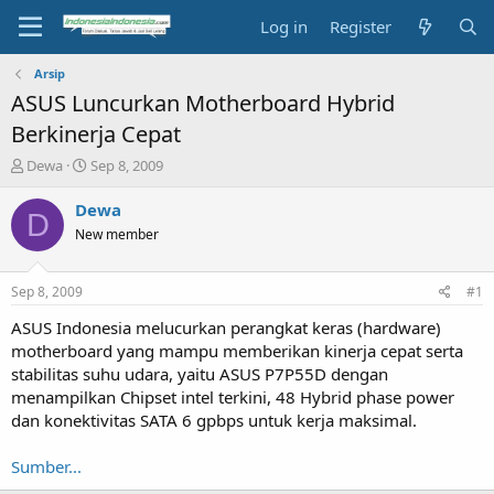
Log in
Register
Arsip
ASUS Luncurkan Motherboard Hybrid
Berkinerja Cepat
T
S
Dewa
Sep 8, 2009
h
t
r
a
Dewa
D
e
r
New member
a
t
d
d
s
a
Sep 8, 2009
#1
t
t
a
e
ASUS Indonesia melucurkan perangkat keras (hardware)
r
motherboard yang mampu memberikan kinerja cepat serta
t
stabilitas suhu udara, yaitu ASUS P7P55D dengan
e
menampilkan Chipset intel terkini, 48 Hybrid phase power
r
dan konektivitas SATA 6 gpbps untuk kerja maksimal.
Sumber...