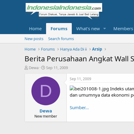
Home
Forums
What's new
Members
New posts
Search forums
Home
Forums
Hanya Ada Di ii
Arsip
Berita Perusahaan Angkat Wall S
T
S
Dewa
Sep 11, 2009
h
t
r
a
Sep 11, 2009
e
r
D
Indeks utam
a
t
d
d
dan umumnya data ekonomi po
s
a
t
t
Sumber...
Dewa
a
e
r
New member
t
e
r