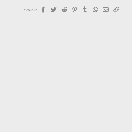
Facebook
Twitter
Reddit
Pinterest
Tumblr
WhatsApp
Email
Link
Share: