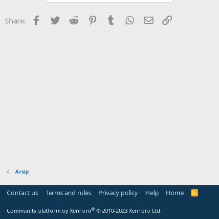
Facebook
Twitter
Reddit
Pinterest
Tumblr
WhatsApp
Email
Link
Share:
Arsip
Contact us
Terms and rules
Privacy policy
Help
Home
R
S
S
®
Community platform by XenForo
© 2010-2023 XenForo Ltd.