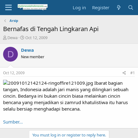
Log in
Register
Arsip
Bernafas di Tengah Lingkaran Api
T
S
Dewa
Oct 12, 2009
h
t
r
a
Dewa
D
e
r
New member
a
t
d
d
s
a
Oct 12, 2009
#1
t
t
a
e
Ibarat bagian
r
tangan, Indonesia adalah jari manis yang dilingkari sebuah
t
cincin. Bedanya ini bukan cincin biasa melainkan cincin
e
bencana yang menjadikan si zamrud khatulistiwa itu harus
r
selalu bersiap menghadapi bencana.
Sumber...
You must log in or register to reply here.