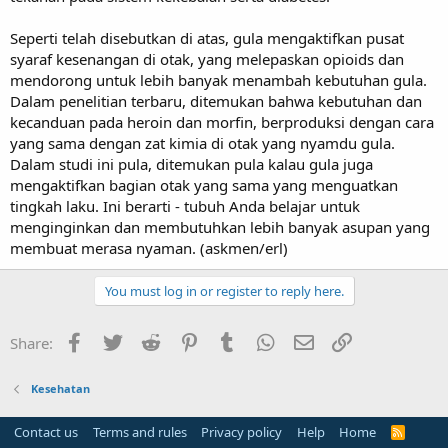
Seperti telah disebutkan di atas, gula mengaktifkan pusat
syaraf kesenangan di otak, yang melepaskan opioids dan
mendorong untuk lebih banyak menambah kebutuhan gula.
Dalam penelitian terbaru, ditemukan bahwa kebutuhan dan
kecanduan pada heroin dan morfin, berproduksi dengan cara
yang sama dengan zat kimia di otak yang nyamdu gula.
Dalam studi ini pula, ditemukan pula kalau gula juga
mengaktifkan bagian otak yang sama yang menguatkan
tingkah laku. Ini berarti - tubuh Anda belajar untuk
menginginkan dan membutuhkan lebih banyak asupan yang
membuat merasa nyaman. (askmen/erl)
You must log in or register to reply here.
Facebook
Twitter
Reddit
Pinterest
Tumblr
WhatsApp
Email
Link
Share:
Kesehatan
Contact us
Terms and rules
Privacy policy
Help
Home
R
S