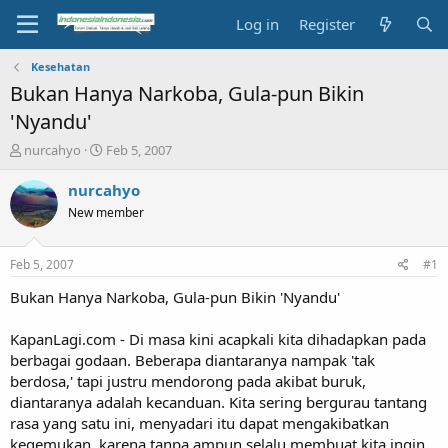
Log in
Register
Kesehatan
Bukan Hanya Narkoba, Gula-pun Bikin
'Nyandu'
T
S
nurcahyo
Feb 5, 2007
h
t
r
a
nurcahyo
e
r
New member
a
t
d
d
s
a
Feb 5, 2007
#1
t
t
a
e
Bukan Hanya Narkoba, Gula-pun Bikin 'Nyandu'
r
t
KapanLagi.com - Di masa kini acapkali kita dihadapkan pada
e
berbagai godaan. Beberapa diantaranya nampak 'tak
r
berdosa,' tapi justru mendorong pada akibat buruk,
diantaranya adalah kecanduan. Kita sering bergurau tantang
rasa yang satu ini, menyadari itu dapat mengakibatkan
kegemukan, karena tanpa ampun selalu membuat kita ingin