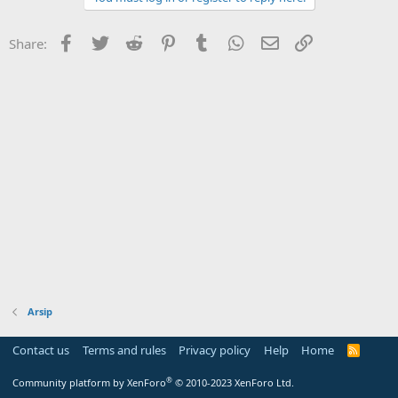
Facebook
Twitter
Reddit
Pinterest
Tumblr
WhatsApp
Email
Link
Share:
Arsip
Contact us
Terms and rules
Privacy policy
Help
Home
R
S
S
®
Community platform by XenForo
© 2010-2023 XenForo Ltd.