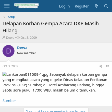
Log in
Register
Arsip
Delapan Korban Gempa Acara DKP Masih
Hilang
T
S
Dewa
Oct 3, 2009
h
t
r
a
Dewa
D
e
r
New member
a
t
d
d
s
a
Oct 3, 2009
#1
t
t
a
e
Sebanyak delapan korban gempa
r
yang mengikuti acara yang digelar Dinas Kelautan Perikanan
t
Provinsi (DKP) Sumbar, di Hotel Ambacang Padang, hingga
e
Sabtu sore pukul 17:00 WIB, masih belum ditemukan.
r
Sumber...
You must log in or register to reply here.