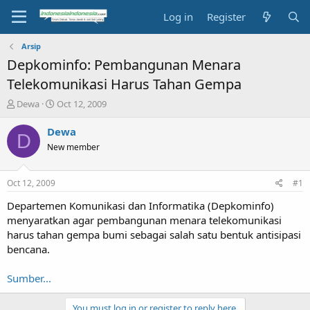
Log in
Register
Arsip
Depkominfo: Pembangunan Menara
Telekomunikasi Harus Tahan Gempa
T
S
Dewa
Oct 12, 2009
h
t
r
a
Dewa
D
e
r
New member
a
t
d
d
s
a
Oct 12, 2009
#1
t
t
a
e
Departemen Komunikasi dan Informatika (Depkominfo)
r
menyaratkan agar pembangunan menara telekomunikasi
t
harus tahan gempa bumi sebagai salah satu bentuk antisipasi
e
bencana.
r
Sumber...
You must log in or register to reply here.