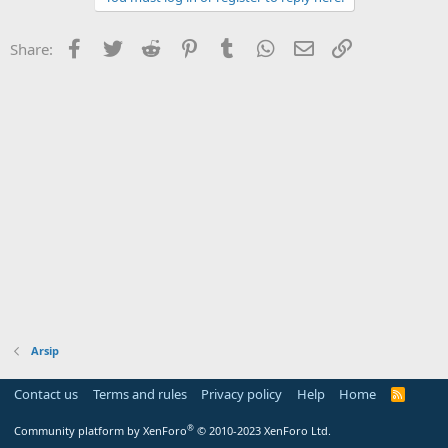
Facebook
Twitter
Reddit
Pinterest
Tumblr
WhatsApp
Email
Link
Share:
Arsip
Contact us
Terms and rules
Privacy policy
Help
Home
R
S
S
®
Community platform by XenForo
© 2010-2023 XenForo Ltd.