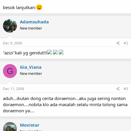
besok lanjutkan:
Adamsuhada
New member
Dec 9, 2006
#2
"azizi"kali yg gendut!!!
Gia_Viana
G
New member
Dec 11, 2006
#3
aduh...ikutan dong cerita doraemon...aku juga sering nonton
doraemon....nobita klo ada masalah selalu minta tolong sama
doraemon ya....
Movistar