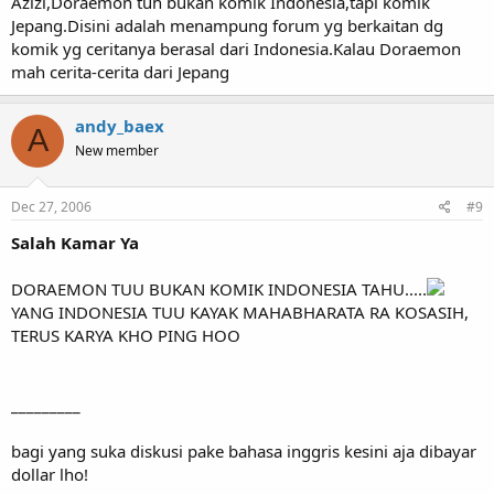
Azizi,Doraemon tuh bukan komik Indonesia,tapi komik
Jepang.Disini adalah menampung forum yg berkaitan dg
komik yg ceritanya berasal dari Indonesia.Kalau Doraemon
mah cerita-cerita dari Jepang
andy_baex
A
New member
Dec 27, 2006
#9
Salah Kamar Ya
DORAEMON TUU BUKAN KOMIK INDONESIA TAHU.....
YANG INDONESIA TUU KAYAK MAHABHARATA RA KOSASIH,
TERUS KARYA KHO PING HOO
_________
bagi yang suka diskusi pake bahasa inggris kesini aja dibayar
dollar lho!