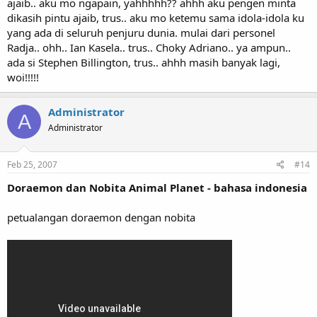
ajaib.. aku mo ngapain, yahhhhh?? ahhh aku pengen minta
dikasih pintu ajaib, trus.. aku mo ketemu sama idola-idola ku
yang ada di seluruh penjuru dunia. mulai dari personel
Radja.. ohh.. Ian Kasela.. trus.. Choky Adriano.. ya ampun..
ada si Stephen Billington, trus.. ahhh masih banyak lagi,
woi!!!!!
Administrator
A
Administrator
Feb 25, 2007
#14
Doraemon dan Nobita Animal Planet - bahasa indonesia
petualangan doraemon dengan nobita