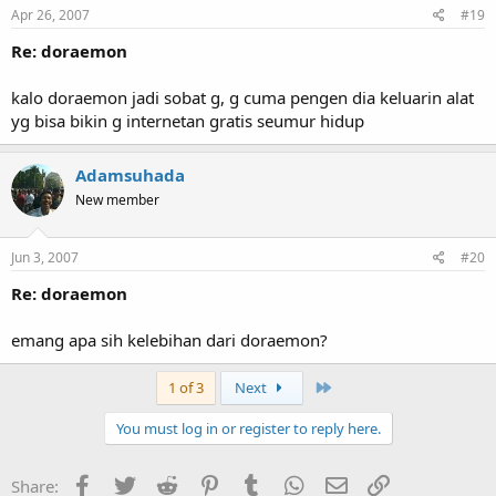
Apr 26, 2007
#19
Re: doraemon
kalo doraemon jadi sobat g, g cuma pengen dia keluarin alat
yg bisa bikin g internetan gratis seumur hidup
Adamsuhada
New member
Jun 3, 2007
#20
Re: doraemon
emang apa sih kelebihan dari doraemon?
Last
1 of 3
Next
You must log in or register to reply here.
Facebook
Twitter
Reddit
Pinterest
Tumblr
WhatsApp
Email
Link
Share: