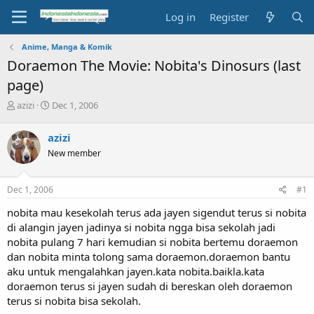
Log in
Register
Anime, Manga & Komik
Doraemon The Movie: Nobita's Dinosurs (last
page)
T
S
azizi
Dec 1, 2006
h
t
r
a
azizi
e
r
New member
a
t
d
d
s
a
Dec 1, 2006
#1
t
t
a
e
nobita mau kesekolah terus ada jayen sigendut terus si nobita
r
di alangin jayen jadinya si nobita ngga bisa sekolah jadi
t
nobita pulang 7 hari kemudian si nobita bertemu doraemon
e
dan nobita minta tolong sama doraemon.doraemon bantu
r
aku untuk mengalahkan jayen.kata nobita.baikla.kata
doraemon terus si jayen sudah di bereskan oleh doraemon
terus si nobita bisa sekolah.