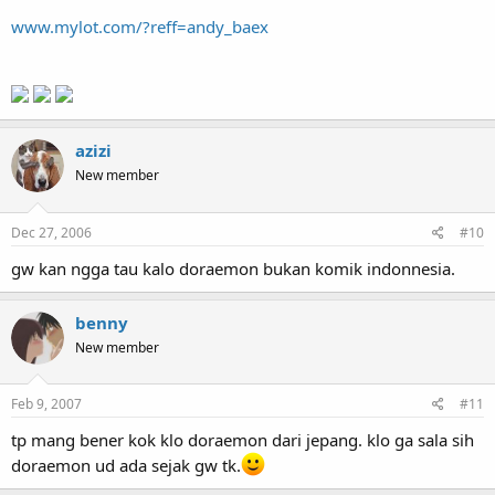
www.mylot.com/?reff=andy_baex
azizi
New member
Dec 27, 2006
#10
gw kan ngga tau kalo doraemon bukan komik indonnesia.
benny
New member
Feb 9, 2007
#11
tp mang bener kok klo doraemon dari jepang. klo ga sala sih
doraemon ud ada sejak gw tk.