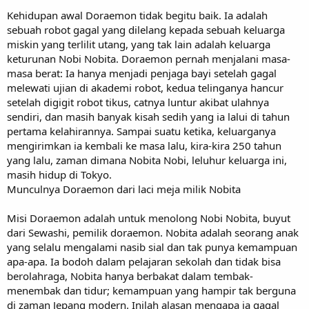
Kehidupan awal Doraemon tidak begitu baik. Ia adalah
sebuah robot gagal yang dilelang kepada sebuah keluarga
miskin yang terlilit utang, yang tak lain adalah keluarga
keturunan Nobi Nobita. Doraemon pernah menjalani masa-
masa berat: Ia hanya menjadi penjaga bayi setelah gagal
melewati ujian di akademi robot, kedua telinganya hancur
setelah digigit robot tikus, catnya luntur akibat ulahnya
sendiri, dan masih banyak kisah sedih yang ia lalui di tahun
pertama kelahirannya. Sampai suatu ketika, keluarganya
mengirimkan ia kembali ke masa lalu, kira-kira 250 tahun
yang lalu, zaman dimana Nobita Nobi, leluhur keluarga ini,
masih hidup di Tokyo.
Munculnya Doraemon dari laci meja milik Nobita
Misi Doraemon adalah untuk menolong Nobi Nobita, buyut
dari Sewashi, pemilik doraemon. Nobita adalah seorang anak
yang selalu mengalami nasib sial dan tak punya kemampuan
apa-apa. Ia bodoh dalam pelajaran sekolah dan tidak bisa
berolahraga, Nobita hanya berbakat dalam tembak-
menembak dan tidur; kemampuan yang hampir tak berguna
di zaman Jepang modern. Inilah alasan mengapa ia gagal