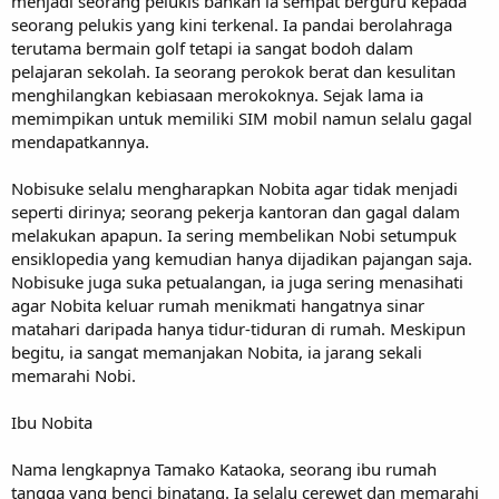
menjadi seorang pelukis bahkan ia sempat berguru kepada
seorang pelukis yang kini terkenal. Ia pandai berolahraga
terutama bermain golf tetapi ia sangat bodoh dalam
pelajaran sekolah. Ia seorang perokok berat dan kesulitan
menghilangkan kebiasaan merokoknya. Sejak lama ia
memimpikan untuk memiliki SIM mobil namun selalu gagal
mendapatkannya.
Nobisuke selalu mengharapkan Nobita agar tidak menjadi
seperti dirinya; seorang pekerja kantoran dan gagal dalam
melakukan apapun. Ia sering membelikan Nobi setumpuk
ensiklopedia yang kemudian hanya dijadikan pajangan saja.
Nobisuke juga suka petualangan, ia juga sering menasihati
agar Nobita keluar rumah menikmati hangatnya sinar
matahari daripada hanya tidur-tiduran di rumah. Meskipun
begitu, ia sangat memanjakan Nobita, ia jarang sekali
memarahi Nobi.
Ibu Nobita
Nama lengkapnya Tamako Kataoka, seorang ibu rumah
tangga yang benci binatang. Ia selalu cerewet dan memarahi