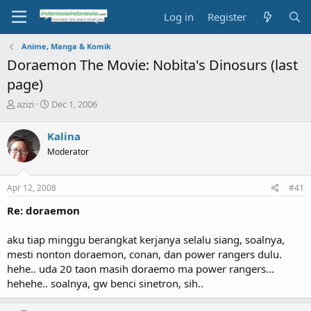
Log in
Register
Anime, Manga & Komik
Doraemon The Movie: Nobita's Dinosurs (last
page)
T
S
azizi
Dec 1, 2006
h
t
r
a
Kalina
e
r
Moderator
a
t
d
d
s
a
Apr 12, 2008
#41
t
t
a
e
Re: doraemon
r
t
aku tiap minggu berangkat kerjanya selalu siang, soalnya,
e
mesti nonton doraemon, conan, dan power rangers dulu.
r
hehe.. uda 20 taon masih doraemo ma power rangers...
hehehe.. soalnya, gw benci sinetron, sih..