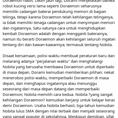
Doraemon habis. Lebih jauh lagi, Dorami menjelaskan bahwa
robot kucing versi lama seperti Doraemon seharusnya
memiliki cadangan baterai pendukung memori di bagian
telinga, tetapi karena Doraemon telah kehilangan telinganya,
ia tidak memiliki tenaga cadangan untuk menyimpan memori
dan ingatannya. Satu-satunya cara untuk menghidupkan
kembali Doraemon adalah dengan mengganti baterainya,
namun itu berarti Doraemon akan kehilangan seluruh ingatan
tentang diri dan kawan-kawannya; termasuk tentang Nobita.
Disaat bersamaan, polisi-waktu membuat peraturan baru dan
melarang adanya "perjalanan waktu" dan menghalangi
Nobita yang berusaha membawa Doraemon untuk diperbaiki
di masa depan. Dorami kemudian memberikan pilihan: nekat
menerobos polisi-waktu, memperbaiki Doraemon di masa
depan, dan menghapus ingatannya atau menunggu
seseorang dari masa depan datang dan memperbaiki
Doraemon; Nobita memilih cara kedua. Nobita ?yang sangat
kehilangan Doraemon? kemudian berjanji untuk belajar keras
demi Doraemon. Usaha Nobita berhasil, tiga tahun kemudian
Nobita lulus SMA dengan nilai terbaik dan menjadi seseorang
yang sangat populer di sekolahnya. Meskipun demikian, sifat