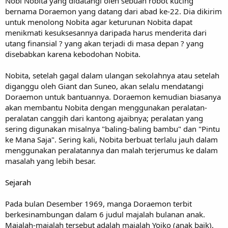
Nobi Nobita yang didatangi oleh sebuah robot kucing
bernama Doraemon yang datang dari abad ke-22. Dia dikirim
untuk menolong Nobita agar keturunan Nobita dapat
menikmati kesuksesannya daripada harus menderita dari
utang finansial ? yang akan terjadi di masa depan ? yang
disebabkan karena kebodohan Nobita.
Nobita, setelah gagal dalam ulangan sekolahnya atau setelah
diganggu oleh Giant dan Suneo, akan selalu mendatangi
Doraemon untuk bantuannya. Doraemon kemudian biasanya
akan membantu Nobita dengan menggunakan peralatan-
peralatan canggih dari kantong ajaibnya; peralatan yang
sering digunakan misalnya "baling-baling bambu" dan "Pintu
ke Mana Saja". Sering kali, Nobita berbuat terlalu jauh dalam
menggunakan peralatannya dan malah terjerumus ke dalam
masalah yang lebih besar.
Sejarah
Pada bulan Desember 1969, manga Doraemon terbit
berkesinambungan dalam 6 judul majalah bulanan anak.
Majalah-majalah tersebut adalah majalah Yoiko (anak baik),