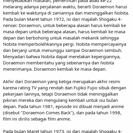
menyebabkan masalah, pemerintah pada abad ke-22
melarang adanya perjalanan waktu, berarti Doraemon harus
kembali ke waktunya di zamannya dan meninggalkan Nobita.
Pada bulan Maret tahun 1972, isi dari majalah Shogaku 4-
nensei: Doraemon, untuk beberapa alasan harus kembali ke
masa depan untuk beberapa alasan, harus kembali ke masa
depan dan berbohong untuk masalah mekanik sehingga
Nobita memperbolehkannya pergi. Nobita mempercayainya
dan berjanji untuk menunggu sampai Doraemon sembuh.
Menyadari bahwa Nobita dapat merelakan kepergiannya,
Doraemon memberitahu yang sebenarnya dan Nobita
menerimanya. Doraemon kembali ke masa depan.
Akhir dari Doraemon yang ketiga merupakan akhir resmi
karena rating TV yang rendah dan Fujiko Fujio sibuk dengan
pekerjaan lainnya, tetapi Doraemon tidak meninggalkan
pikiran mereka dan mengulang kembali untuk isu bulan
depan. Pada tahun 1981, episode ini dibuat menjadi anime
(disebut "Doraemon Comes Back"), dan pada tahun 1998,
film ini dirilis sebagai film anime.
Pada bulan Maret tahun 1973, isi dari majalah Shogaku 4-