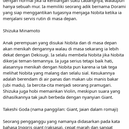
dengan normal jika ia kehilangan suku cadangnya; walaupun
hanya sebuah mur. Ia memiliki seorang adik bernama Dorami
yang siap menggantikan tugasnya menjaga Nobita ketika ia
menjalani servis rutin di masa depan.
Shizuka Minamoto
Anak perempuan yang disukai Nobita dan di masa depan
akan menikah dengannya walau di masa sekarang ia lebih
dekat dengan Dekisugi. Ia selalu membela Nobita jika Nobita
dikerjai teman-temannya. Ia juga serius tetapi baik hati,
alasannya menikah dengan Nobita pun karena ia tak tega
melihat Nobita yang malang dan selalu sial. Kesukannya
adalah berendam di air panas dan makan ubi manis bakar
(ubi madu). Ia bercita-cita menjadi seorang pramugari.
Shizuka juga hobi memainkan Violin, meskipun suara yang
dihasilkannya tak jauh berbeda dengan nyanyian Giant.
Takeshi Goda (nama panggilan: Giant, Jaian dalam romaji)
Seorang pengganggu yang namanya didasarkan pada kata
bahasa Inggris giant (raksasa), cepat marah dan sangat