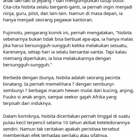
anak laki-laki di Jepang ? dan mengumpulkan tutup botol.
Cita-cita Nobita selalu berganti-ganti, ia pernah ingin menjadi
ninja, guru, pilot, dan lain-lain. Namun di masa depan, ia
hanya menjadi seorang pegawai kantoran.
Fujimoto, pengarang komik ini, pernah mengatakan, "Nobita
sebenarnya bukan tidak bisa berbuat apa-apa, ia hanya malas
jika harus bersungguh-sungguh ketika melakukan sesuatu,
Karenanya, setiap hari ia selalu bersantai-santai. Tapi kalau
memang diperlukan, ia bisa melakukannya dengan
bersungguh-sungguh."
Berbeda dengan ibunya, Nobita adalah seorang pecinta
binatang. Ia pernah memelihara ? dengan sembunyi-
sembunyi ? berbagai macam hewan mulai dari kucing, anjing,
Fuuko si anak angin, sampai seekor gajah Afrika yang
terpisah dari induknya.
Dalam komiknya, Nobita diceritakan pernah tinggal di suatu
pulau kecil terpencil selama 10 tahun akibat keteledorannya
sendiri. Namun tak ceritakan apakah peristiwa tersebut
memberikan efek terhadap perilaku atau sifatnya.