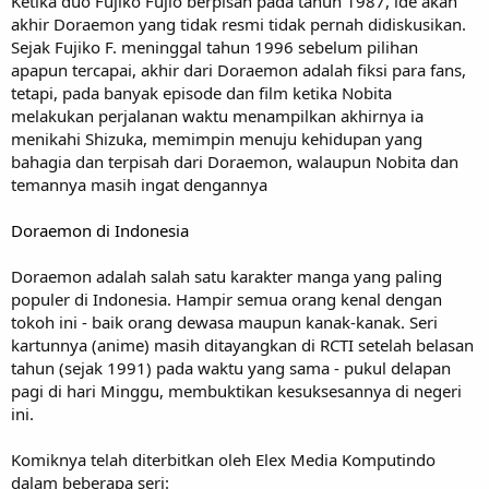
Ketika duo Fujiko Fujio berpisah pada tahun 1987, ide akan
akhir Doraemon yang tidak resmi tidak pernah didiskusikan.
Sejak Fujiko F. meninggal tahun 1996 sebelum pilihan
apapun tercapai, akhir dari Doraemon adalah fiksi para fans,
tetapi, pada banyak episode dan film ketika Nobita
melakukan perjalanan waktu menampilkan akhirnya ia
menikahi Shizuka, memimpin menuju kehidupan yang
bahagia dan terpisah dari Doraemon, walaupun Nobita dan
temannya masih ingat dengannya
Doraemon di Indonesia
Doraemon adalah salah satu karakter manga yang paling
populer di Indonesia. Hampir semua orang kenal dengan
tokoh ini - baik orang dewasa maupun kanak-kanak. Seri
kartunnya (anime) masih ditayangkan di RCTI setelah belasan
tahun (sejak 1991) pada waktu yang sama - pukul delapan
pagi di hari Minggu, membuktikan kesuksesannya di negeri
ini.
Komiknya telah diterbitkan oleh Elex Media Komputindo
dalam beberapa seri: