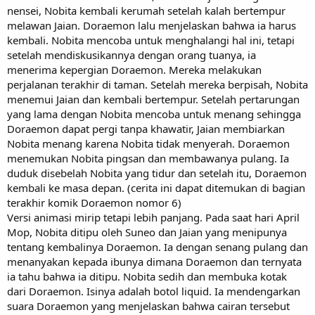
nensei, Nobita kembali kerumah setelah kalah bertempur
melawan Jaian. Doraemon lalu menjelaskan bahwa ia harus
kembali. Nobita mencoba untuk menghalangi hal ini, tetapi
setelah mendiskusikannya dengan orang tuanya, ia
menerima kepergian Doraemon. Mereka melakukan
perjalanan terakhir di taman. Setelah mereka berpisah, Nobita
menemui Jaian dan kembali bertempur. Setelah pertarungan
yang lama dengan Nobita mencoba untuk menang sehingga
Doraemon dapat pergi tanpa khawatir, Jaian membiarkan
Nobita menang karena Nobita tidak menyerah. Doraemon
menemukan Nobita pingsan dan membawanya pulang. Ia
duduk disebelah Nobita yang tidur dan setelah itu, Doraemon
kembali ke masa depan. (cerita ini dapat ditemukan di bagian
terakhir komik Doraemon nomor 6)
Versi animasi mirip tetapi lebih panjang. Pada saat hari April
Mop, Nobita ditipu oleh Suneo dan Jaian yang menipunya
tentang kembalinya Doraemon. Ia dengan senang pulang dan
menanyakan kepada ibunya dimana Doraemon dan ternyata
ia tahu bahwa ia ditipu. Nobita sedih dan membuka kotak
dari Doraemon. Isinya adalah botol liquid. Ia mendengarkan
suara Doraemon yang menjelaskan bahwa cairan tersebut