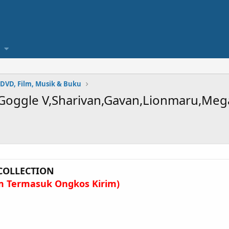
 DVD, Film, Musik & Buku
 Goggle V,Sharivan,Gavan,Lionmaru,Me
 COLLECTION
um Termasuk Ongkos Kirim)