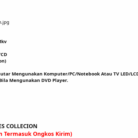
Mkv
VCD
on)
putar Mengunakan Komputer/PC/Notebook Atau TV LED/LC
 Bila Mengunakan DVD Player.
ES COLLECION
um Termasuk Ongkos Kirim)