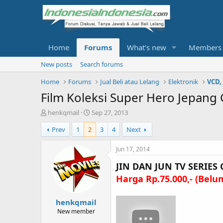
Home
Forums
What's new
Members
New posts
Search forums
Home
Forums
Jual Beli atau Lelang
Elektronik
VCD,
Film Koleksi Super Hero Jepang
T
S
henkqmail
Sep 27, 2013
h
t
Prev
1
2
3
4
Next
r
a
e
r
a
t
Jun 17, 2014
d
d
JIN DAN JUN TV SERIES
s
a
t
t
Harga Rp.75.000,- (Bel
a
e
r
henkqmail
t
e
New member
r