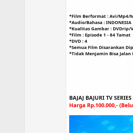
*Film Berformat : Avi/Mp4/
*Audio/Bahasa : INDONESIA
*Kualitas Gambar : DVDrip/
*Film : Episode 1 - 84 Tamat
*DVD : 4
*Semua Film Disarankan Di
*Tidak Menjamin Bisa Jalan
BAJAJ BAJURI TV SERIE
Harga Rp.100.000,- (Be