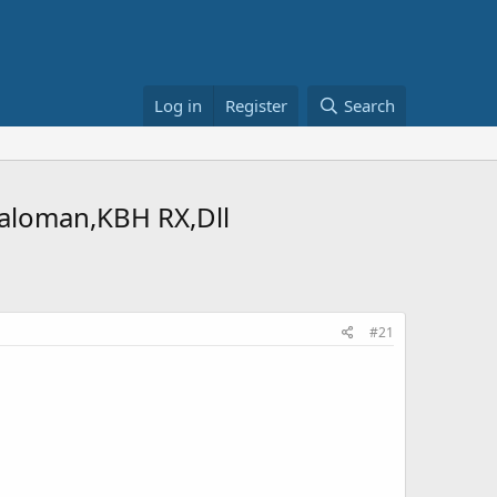
Log in
Register
Search
galoman,KBH RX,Dll
#21