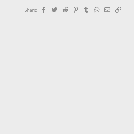
Facebook
Twitter
Reddit
Pinterest
Tumblr
WhatsApp
Email
Link
Share: