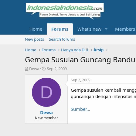
Home
Forums
What's new
Members
New posts
Search forums
Home
Forums
Hanya Ada Di ii
Arsip
Gempa Susulan Guncang Band
T
S
Dewa
Sep 2, 2009
h
t
r
a
Sep 2, 2009
e
r
D
Gempa susulan kembali menggun
a
t
d
d
guncangan dengan intensitas 
s
a
t
t
Sumber...
Dewa
a
e
r
New member
t
e
r