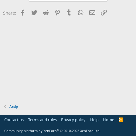
Facebook
Twitter
Reddit
Pinterest
Tumblr
WhatsApp
Email
Link
Share:
Arsip
Contact us
Terms and rules
Privacy policy
Help
Home
R
S
S
®
Community platform by XenForo
© 2010-2023 XenForo Ltd.