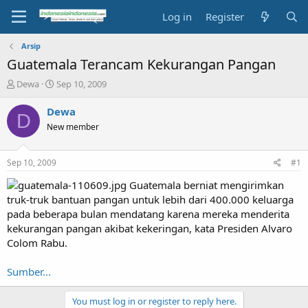
Log in
Register
Arsip
Guatemala Terancam Kekurangan Pangan
T
S
Dewa
Sep 10, 2009
h
t
r
a
Dewa
D
e
r
New member
a
t
d
d
s
a
Sep 10, 2009
#1
t
t
a
e
Guatemala berniat mengirimkan
r
truk-truk bantuan pangan untuk lebih dari 400.000 keluarga
t
pada beberapa bulan mendatang karena mereka menderita
e
kekurangan pangan akibat kekeringan, kata Presiden Alvaro
r
Colom Rabu.
Sumber...
You must log in or register to reply here.