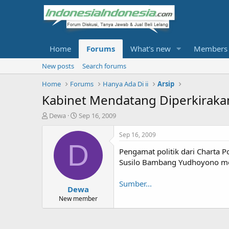
Home
Forums
What's new
Members
New posts
Search forums
Home
Forums
Hanya Ada Di ii
Arsip
Kabinet Mendatang Diperkiraka
T
S
Dewa
Sep 16, 2009
h
t
r
a
Sep 16, 2009
e
r
D
Pengamat politik dari Charta P
a
t
d
d
Susilo Bambang Yudhoyono me
s
a
t
t
Sumber...
Dewa
a
e
r
New member
t
e
r