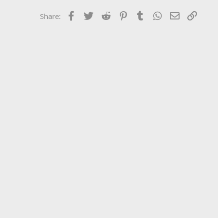
Facebook
Twitter
Reddit
Pinterest
Tumblr
WhatsApp
Email
Link
Share: