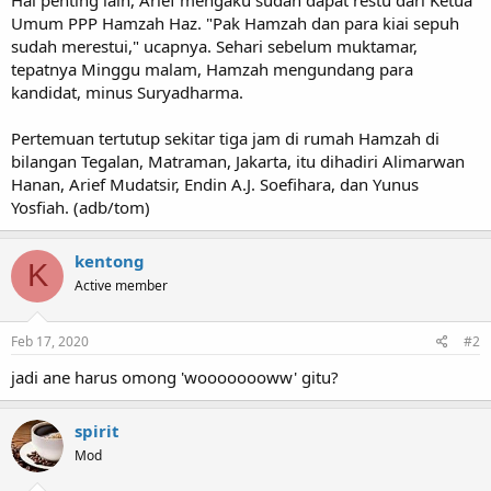
Umum PPP Hamzah Haz. "Pak Hamzah dan para kiai sepuh
sudah merestui," ucapnya. Sehari sebelum muktamar,
tepatnya Minggu malam, Hamzah mengundang para
kandidat, minus Suryadharma.
Pertemuan tertutup sekitar tiga jam di rumah Hamzah di
bilangan Tegalan, Matraman, Jakarta, itu dihadiri Alimarwan
Hanan, Arief Mudatsir, Endin A.J. Soefihara, dan Yunus
Yosfiah. (adb/tom)
kentong
K
Active member
Feb 17, 2020
#2
jadi ane harus omong 'woooooooww' gitu?
spirit
Mod