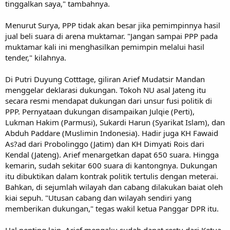
tinggalkan saya," tambahnya.
Menurut Surya, PPP tidak akan besar jika pemimpinnya hasil
jual beli suara di arena muktamar. "Jangan sampai PPP pada
muktamar kali ini menghasilkan pemimpin melalui hasil
tender," kilahnya.
Di Putri Duyung Cotttage, giliran Arief Mudatsir Mandan
menggelar deklarasi dukungan. Tokoh NU asal Jateng itu
secara resmi mendapat dukungan dari unsur fusi politik di
PPP. Pernyataan dukungan disampaikan Julqie (Perti),
Lukman Hakim (Parmusi), Sukardi Harun (Syarikat Islam), dan
Abduh Paddare (Muslimin Indonesia). Hadir juga KH Fawaid
As?ad dari Probolinggo (Jatim) dan KH Dimyati Rois dari
Kendal (Jateng). Arief menargetkan dapat 650 suara. Hingga
kemarin, sudah sekitar 600 suara di kantongnya. Dukungan
itu dibuktikan dalam kontrak politik tertulis dengan meterai.
Bahkan, di sejumlah wilayah dan cabang dilakukan baiat oleh
kiai sepuh. "Utusan cabang dan wilayah sendiri yang
memberikan dukungan," tegas wakil ketua Panggar DPR itu.
Hal penting lain, Arief mengaku sudah dapat restu dari Ketua