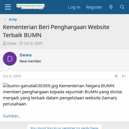
Log in
Register
Arsip
Kementerian Beri Penghargaan Website
Terbaik BUMN
T
S
Dewa
Oct 8, 2009
h
t
r
a
Dewa
D
e
r
New member
a
t
d
d
s
a
Oct 8, 2009
#1
t
t
a
e
Kementerian Negara BUMN
r
memberi penghargaan kepada sejumlah BUMN yang dinilai
t
menjadi yang terbaik dalam pengelolaan website (laman)
e
perusahaan.
r
Sumber...
You must log in or register to reply here.