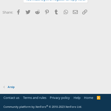
Facebook
Twitter
Reddit
Pinterest
Tumblr
WhatsApp
Email
Link
Share:
Arsip
Contact us
Terms and rules
Privacy policy
Help
Home
R
S
S
®
Community platform by XenForo
© 2010-2023 XenForo Ltd.