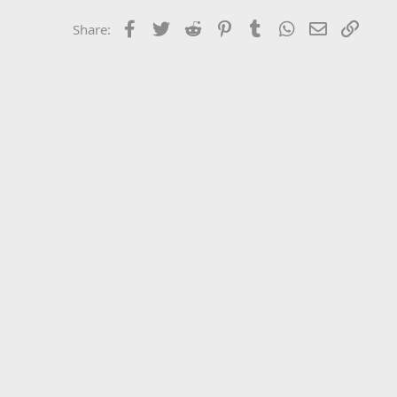
Facebook
Twitter
Reddit
Pinterest
Tumblr
WhatsApp
Email
Link
Share: