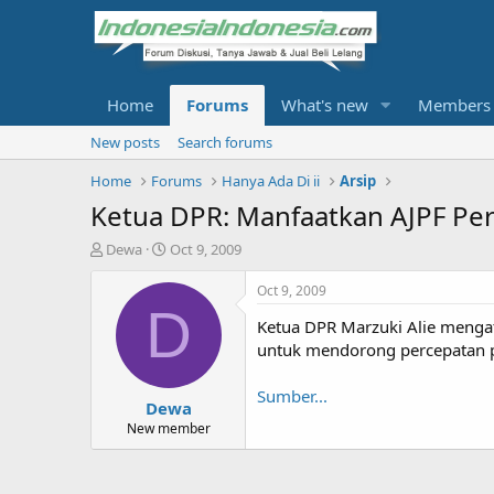
Home
Forums
What's new
Members
New posts
Search forums
Home
Forums
Hanya Ada Di ii
Arsip
Ketua DPR: Manfaatkan AJPF P
T
S
Dewa
Oct 9, 2009
h
t
r
a
Oct 9, 2009
e
r
D
Ketua DPR Marzuki Alie mengat
a
t
d
d
untuk mendorong percepatan pe
s
a
t
t
Sumber...
Dewa
a
e
r
New member
t
e
r