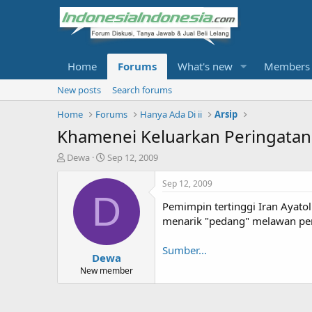
Home
Forums
What's new
Members
New posts
Search forums
Home
Forums
Hanya Ada Di ii
Arsip
Khamenei Keluarkan Peringatan 
T
S
Dewa
Sep 12, 2009
h
t
r
a
Sep 12, 2009
e
r
D
Pemimpin tertinggi Iran Ayat
a
t
d
d
menarik "pedang" melawan pe
s
a
t
t
Sumber...
Dewa
a
e
r
New member
t
e
r