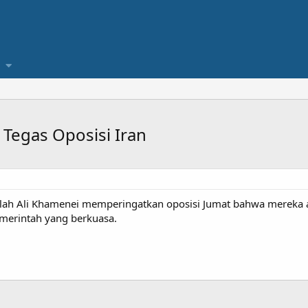
Tegas Oposisi Iran
ollah Ali Khamenei memperingatkan oposisi Jumat bahwa mereka
merintah yang berkuasa.