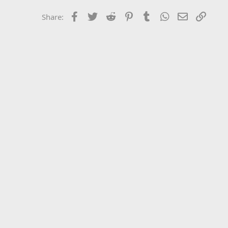
Facebook
Twitter
Reddit
Pinterest
Tumblr
WhatsApp
Email
Link
Share: