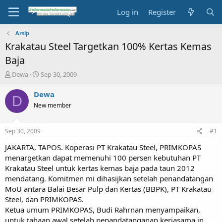
Log in
Register
Arsip
Krakatau Steel Targetkan 100% Kertas Kemas
Baja
T
S
Dewa
Sep 30, 2009
h
t
r
a
Dewa
D
e
r
New member
a
t
d
d
s
a
Sep 30, 2009
#1
t
t
a
e
JAKARTA, TAPOS. Koperasi PT Krakatau Steel, PRIMKOPAS
r
menargetkan dapat memenuhi 100 persen kebutuhan PT
t
Krakatau Steel untuk kertas kemas baja pada taun 2012
e
mendatang. Komitmen mi dihasijkan setelah penandatangan
r
MoU antara Balai Besar Pulp dan Kertas (BBPK), PT Krakatau
Steel, dan PRIMKOPAS.
Ketua umum PRIMKOPAS, Budi Rahrnan menyampaikan,
untuk tahaan awal setelah penandatanganan kerjasama in