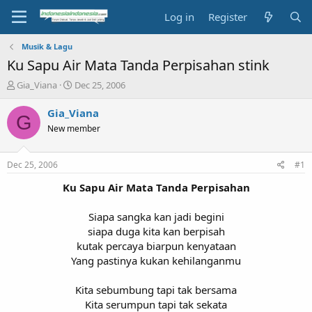
Log in
Register
Musik & Lagu
Ku Sapu Air Mata Tanda Perpisahan stink
T
S
Gia_Viana
Dec 25, 2006
h
t
r
a
Gia_Viana
G
e
r
New member
a
t
d
d
s
a
Dec 25, 2006
#1
t
t
a
e
Ku Sapu Air Mata Tanda Perpisahan​
r
t
Siapa sangka kan jadi begini
e
siapa duga kita kan berpisah
r
kutak percaya biarpun kenyataan
Yang pastinya kukan kehilanganmu
Kita sebumbung tapi tak bersama
Kita serumpun tapi tak sekata