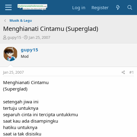
Log in
Register
Musik & Lagu
Menghianati Cintamu (Superglad)
T
S
gupy15
Jan 25, 2007
h
t
r
a
gupy15
e
r
Mod
a
t
d
d
s
a
Jan 25, 2007
#1
t
t
a
e
Menghianati Cintamu
r
(Superglad)
t
e
setengah jiwa ini
r
tertuju untuknya
separuh cinta ini tercipta untukkmu
saat kau ada disampingku
hatiku untuknya
saat ia tak disisiku