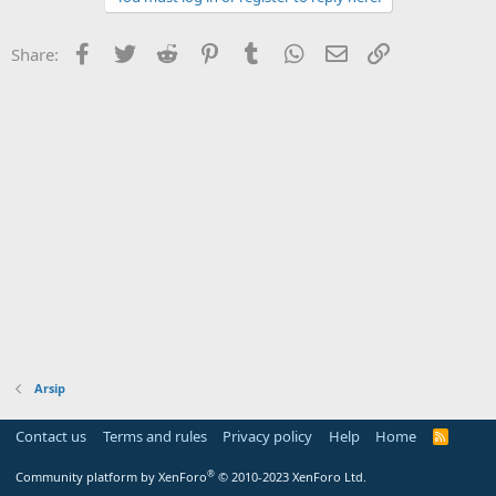
Facebook
Twitter
Reddit
Pinterest
Tumblr
WhatsApp
Email
Link
Share:
Arsip
Contact us
Terms and rules
Privacy policy
Help
Home
R
S
S
®
Community platform by XenForo
© 2010-2023 XenForo Ltd.