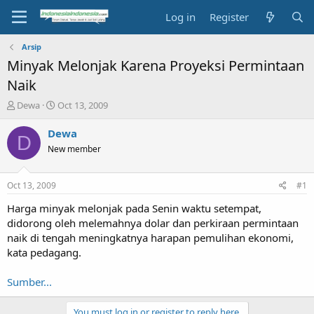
Log in
Register
Arsip
Minyak Melonjak Karena Proyeksi Permintaan
Naik
T
S
Dewa
Oct 13, 2009
h
t
r
a
Dewa
D
e
r
New member
a
t
d
d
s
a
Oct 13, 2009
#1
t
t
a
e
Harga minyak melonjak pada Senin waktu setempat,
r
didorong oleh melemahnya dolar dan perkiraan permintaan
t
naik di tengah meningkatnya harapan pemulihan ekonomi,
e
kata pedagang.
r
Sumber...
You must log in or register to reply here.