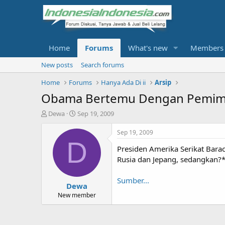
Home
Forums
What's new
Members
New posts
Search forums
Home
Forums
Hanya Ada Di ii
Arsip
Obama Bertemu Dengan Pemimpi
T
S
Dewa
Sep 19, 2009
h
t
r
a
Sep 19, 2009
e
r
D
Presiden Amerika Serikat Bar
a
t
d
d
Rusia dan Jepang, sedangkan?
s
a
t
t
Sumber...
Dewa
a
e
r
New member
t
e
r