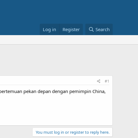
Log in
Register
Search
#1
n pertemuan pekan depan dengan pemimpin China,
You must log in or register to reply here.