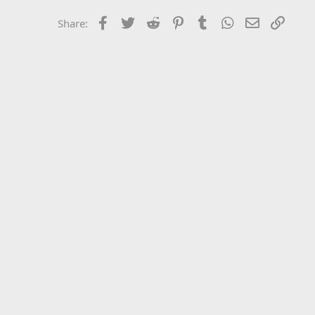
Facebook
Twitter
Reddit
Pinterest
Tumblr
WhatsApp
Email
Link
Share: