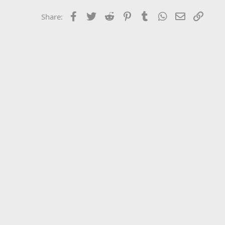
Facebook
Twitter
Reddit
Pinterest
Tumblr
WhatsApp
Email
Link
Share: