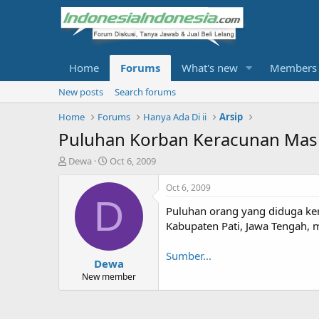
Home
Forums
What's new
Members
New posts
Search forums
Home
Forums
Hanya Ada Di ii
Arsip
Puluhan Korban Keracunan Masi
T
S
Dewa
Oct 6, 2009
h
t
r
a
Oct 6, 2009
e
r
D
Puluhan orang yang diduga ke
a
t
d
d
Kabupaten Pati, Jawa Tengah, 
s
a
t
t
Sumber...
Dewa
a
e
r
New member
t
e
r