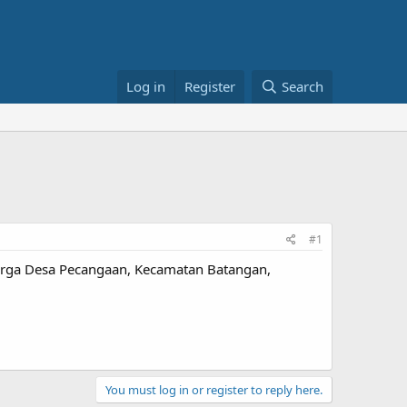
Log in
Register
Search
#1
arga Desa Pecangaan, Kecamatan Batangan,
You must log in or register to reply here.