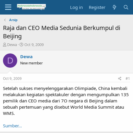
Log in
Register
Arsip
Raja dan CEO Media Sedunia Berkumpul di
Beijing
T
S
Dewa
Oct 9, 2009
h
t
r
a
Dewa
D
e
r
New member
a
t
d
d
s
a
Oct 9, 2009
#1
t
t
a
e
Setelah sukses menyelenggarakan Olimpiade, China kembali
r
melakukan kegiatan spektakuler dengan mengumpulkan 135
t
pemilik dan CEO media dari 7O negara di Beijing dalam
e
sebuah pertemuan yang disebut World Media Summit atau
r
WMS.
Sumber...