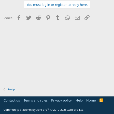
You must log in or register to reply here.
Facebook
Twitter
Reddit
Pinterest
Tumblr
WhatsApp
Email
Link
Share:
Arsip
Contact us
Terms and rules
Privacy policy
Help
Home
R
S
S
®
Community platform by XenForo
© 2010-2023 XenForo Ltd.