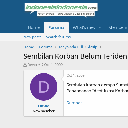
Home
Forums
What's new
Members
New posts
Search forums
Home
Forums
Hanya Ada Di ii
Arsip
Sembilan Korban Belum Teridenti
T
S
Dewa
Oct 1, 2009
h
t
r
a
Oct 1, 2009
e
r
D
Sembilan korban gempa Sumatra
a
t
d
d
Penanganan Identifikasi Korba
s
a
t
t
Sumber...
Dewa
a
e
r
New member
t
e
r