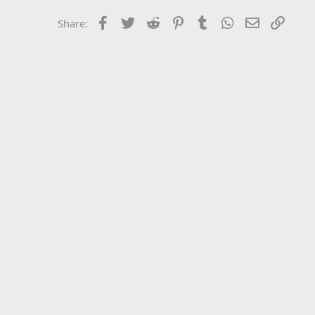
Facebook
Twitter
Reddit
Pinterest
Tumblr
WhatsApp
Email
Link
Share: