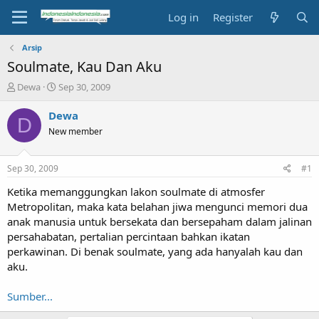
Log in
Register
Arsip
Soulmate, Kau Dan Aku
T
S
Dewa
Sep 30, 2009
h
t
r
a
Dewa
D
e
r
New member
a
t
d
d
s
a
Sep 30, 2009
#1
t
t
a
e
Ketika memanggungkan lakon soulmate di atmosfer
r
Metropolitan, maka kata belahan jiwa mengunci memori dua
t
anak manusia untuk bersekata dan bersepaham dalam jalinan
e
persahabatan, pertalian percintaan bahkan ikatan
r
perkawinan. Di benak soulmate, yang ada hanyalah kau dan
aku.
Sumber...