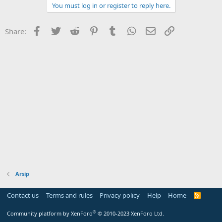
You must log in or register to reply here.
Facebook
Twitter
Reddit
Pinterest
Tumblr
WhatsApp
Email
Link
Share:
Arsip
Contact us
Terms and rules
Privacy policy
Help
Home
R
S
S
®
Community platform by XenForo
© 2010-2023 XenForo Ltd.