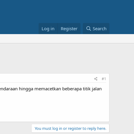
Log in
Register
Search
#1
kendaraan hingga memacetkan beberapa titik jalan
You must log in or register to reply here.