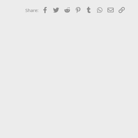
Facebook
Twitter
Reddit
Pinterest
Tumblr
WhatsApp
Email
Link
Share: