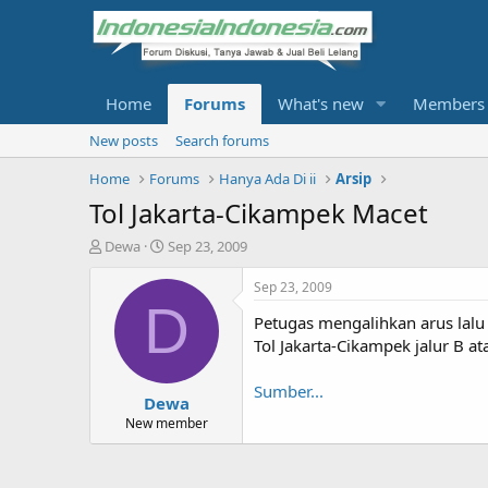
Home
Forums
What's new
Members
New posts
Search forums
Home
Forums
Hanya Ada Di ii
Arsip
Tol Jakarta-Cikampek Macet
T
S
Dewa
Sep 23, 2009
h
t
r
a
Sep 23, 2009
e
r
D
Petugas mengalihkan arus lalu 
a
t
d
d
Tol Jakarta-Cikampek jalur B a
s
a
t
t
Sumber...
Dewa
a
e
r
New member
t
e
r