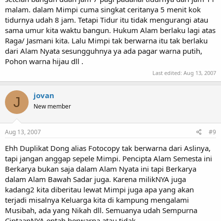
malam. dalam Mimpi cuma singkat ceritanya 5 menit kok
tidurnya udah 8 jam. Tetapi Tidur itu tidak mengurangi atau
sama umur kita waktu bangun. Hukum Alam berlaku lagi atas
Raga/ Jasmani kita. Lalu Mimpi tak berwarna itu tak berlaku
dari Alam Nyata sesungguhnya ya ada pagar warna putih,
Pohon warna hijau dll .
Last edited:
Aug 13, 2007
jovan
J
New member
Aug 13, 2007
#9
Ehh Duplikat Dong alias Fotocopy tak berwarna dari Aslinya,
tapi jangan anggap sepele Mimpi. Pencipta Alam Semesta ini
Berkarya bukan saja dalam Alam Nyata ini tapi Berkarya
dalam Alam Bawah Sadar juga. Karena milikNYA juga
kadang2 kita diberitau lewat Mimpi juga apa yang akan
terjadi misalnya Keluarga kita di kampung mengalami
Musibah, ada yang Nikah dll. Semuanya udah Sempurna
CiptaanNYA entah berwarna atau tidak