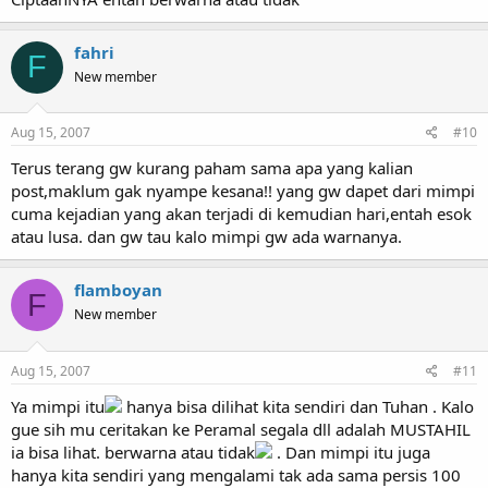
fahri
F
New member
Aug 15, 2007
#10
Terus terang gw kurang paham sama apa yang kalian
post,maklum gak nyampe kesana!! yang gw dapet dari mimpi
cuma kejadian yang akan terjadi di kemudian hari,entah esok
atau lusa. dan gw tau kalo mimpi gw ada warnanya.
flamboyan
F
New member
Aug 15, 2007
#11
Ya mimpi itu
hanya bisa dilihat kita sendiri dan Tuhan . Kalo
gue sih mu ceritakan ke Peramal segala dll adalah MUSTAHIL
ia bisa lihat. berwarna atau tidak
. Dan mimpi itu juga
hanya kita sendiri yang mengalami tak ada sama persis 100