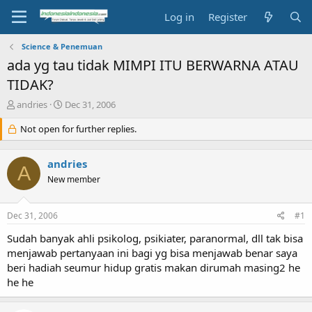
Log in
Register
Science & Penemuan
ada yg tau tidak MIMPI ITU BERWARNA ATAU
TIDAK?
T
S
andries
Dec 31, 2006
h
t
r
Not open for further replies.
a
e
r
a
t
andries
d
d
A
s
a
New member
t
t
a
e
Dec 31, 2006
#1
r
t
Sudah banyak ahli psikolog, psikiater, paranormal, dll tak bisa
e
menjawab pertanyaan ini bagi yg bisa menjawab benar saya
r
beri hadiah seumur hidup gratis makan dirumah masing2 he
he he