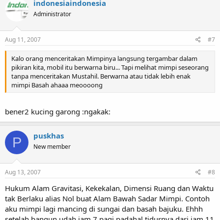
indonesiaindonesia
Administrator
Aug 11, 2007
#7
Kalo orang menceritakan Mimpinya langsung tergambar dalam
pikiran kita, mobil itu berwarna biru... Tapi melihat mimpi seseorang
tanpa menceritakan Mustahil. Berwarna atau tidak lebih enak
mimpi Basah ahaaa meoooong
bener2 kucing garong :ngakak:
puskhas
P
New member
Aug 13, 2007
#8
Hukum Alam Gravitasi, Kekekalan, Dimensi Ruang dan Waktu
tak Berlaku alias Nol buat Alam Bawah Sadar Mimpi. Contoh
aku mimpi lagi mancing di sungai dan basah bajuku. Ehhh
setelah bangun udah jam 7 pagi padahal tidurnya dari jam 11